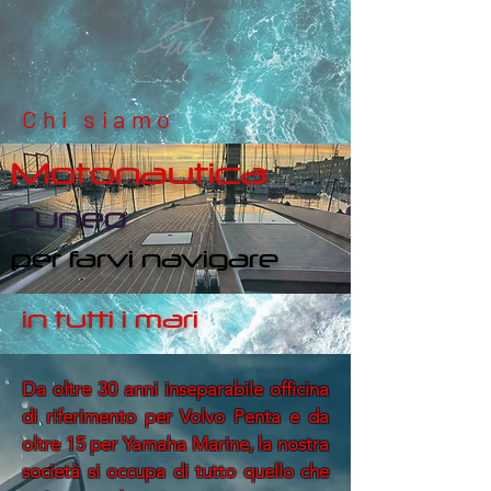
Chi siamo
Motonautica
Cuneo
per farvi navigare
in tutti i mari
Da oltre 30 anni inseparabile officina
di riferimento per Volvo Penta e da
oltre 15 per Yamaha Marine, la nostra
società si occupa di tutto quello che