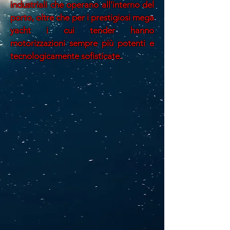
industriali che operano all'interno del
porto, oltre che per i prestigiosi mega
yacht i cui tender hanno
motorizzazioni sempre più potenti e
tecnologicamente sofisticate.