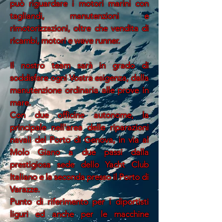
può riguardare i motori marini con
tagliandi, manutenzioni e
rimotorizzazioni, oltre che vendita di
ricambi, motori e wave runner.
Il nostro team sarà in grado di
soddisfare ogni Vostra esigenza, dalla
manutenzione ordinaria alle prove in
mare.
Con due officine autonome, la
principale nell'area delle riparazioni
navali del Porto di Genova, in via al
Molo Giano a due passi dalla
prestigiosa sede dello Yacht Club
Italiano e la seconda presso il Porto di
Varazze.
Punto di riferimento per i diportisti
liguri ed anche per le macchine